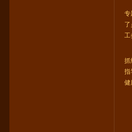
专
了
工
抓
指
健