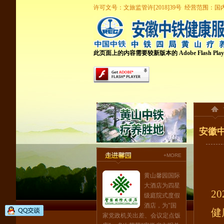
许可文号：文旅监管许[2018]39号 经营范围
此页面上的内容需要较新版本的 Adobe Flash Play
安徽中
+MORE
黄山馨园国际
大酒店为四星
2
级庭院式度假
酒店，为"国
健
家党政机关出差、会议定点饭