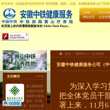
许可文号：文旅监管许[2018]39号 经营范围：国内、入境、出境旅游业务;(以下
HOME
APTITUD
网站首页
企业资
此页面上的内容需要较新版本的 Adobe Flash Player。
首页 >>
新闻中心
>>
企业新闻
安徽中铁健康服务公司（中
+MORE
为深入学习
黄山馨园国际
大酒店为四星
把全体党员
干
级庭院式度假
酒店，为"国
署上来，
11月
家党政机关出差、会议定点饭