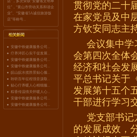
店"，多次荣获"安徽省文明单
贯彻党的二十
位"，“黄山市劳动关系和谐企
业”、“安徽省5A诚信旅游饭
在家党员及中
店”等称号...
方钦安
同志主
会议集中学
安徽中铁健康服务公司...
会第四次全体
疗养淬匠心实干促发展...
安徽中铁健康服务公司...
经济和社会发
安徽中铁健康服务公司...
皖山皖水揽胜景贴心服...
平总书记关于
聆听百年征程强音汲取...
贴心疗养暖人心精细服...
发展第十五个
粽香传温情关怀暖人心...
安徽中铁健康服务公司...
干部进行
学习
安徽中铁健康服务公司...
党支部书记
的发展成效
，