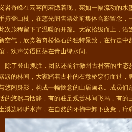
岗岩奇峰在云雾间若隐若现，宛如一幅流动的水
手持登山杖，在慈光阁售票处前集体合影留念，
此次旅程留下了温暖的开篇。大家拾级而上，沿
新空气，欣赏着奇松怪石的独特景致，在行走中
谊，欢声笑语回荡在青山绿水间。
除了登山揽胜，团队还前往徽州古村落的生态
潺潺的林间，大家踏着古朴的石墩桥穿行而过，
与悠闲身影，构成一幅惬意的山居画卷。成员们
活的悠然与恬静，有的驻足观赏林间飞鸟，有的
坐溪边聆听水声，在自然的怀抱中卸下疲惫，疗