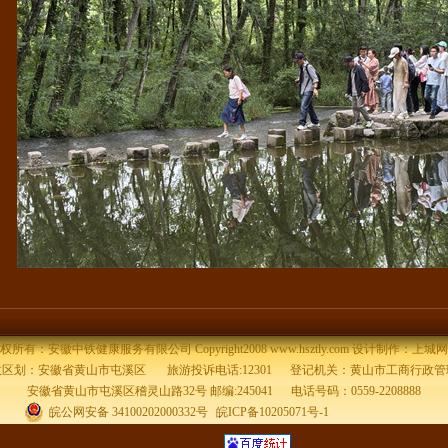
权所有：安徽中铁健康服务有限公司 Copyright2008
www.hsztly.com
设计制作：
上城网
政区划：安徽省黄山市屯溪区 旅游投诉电话:12301 登记机关：黄山市工商行政管
安徽省黄山市屯溪区稽灵山路32号 邮编:245041
电话号码：0559-2208888
皖公网安备 34100202000332号
皖ICP备10205071号-1