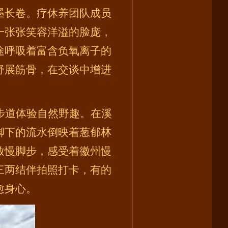
墨长卷。疗休养团队成员
一张张笑容洋溢的脸庞，
途呼吸着富含负氧离子的
舒展筋骨，在交谈中增进
步道体验自然野趣。在溪
脚下的流水倒映着葱郁林
放慢脚步，感受着徽州慢
三两结伴拍照打卡，有的
愈身心。