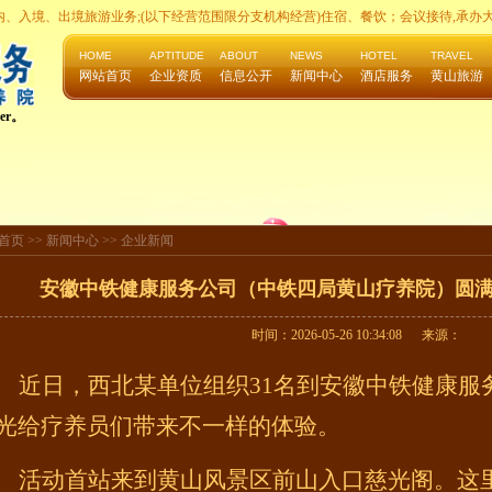
：国内、入境、出境旅游业务;(以下经营范围限分支机构经营)住宿、餐饮；会议接待,承办
HOME
APTITUDE
ABOUT
NEWS
HOTEL
TRAVEL
网站首页
企业资质
信息公开
新闻中心
酒店服务
黄山旅游
er。
首页 >>
新闻中心
>>
企业新闻
安徽中铁健康服务公司（中铁四局黄山疗养院）圆
时间：2026-05-26 10:34:08 来源：
近日，西北某单位组织
31名到安徽中铁健康服
光给疗养员们带来不一样的体验。
活动首站来到黄山风景区前山入口慈光阁。这