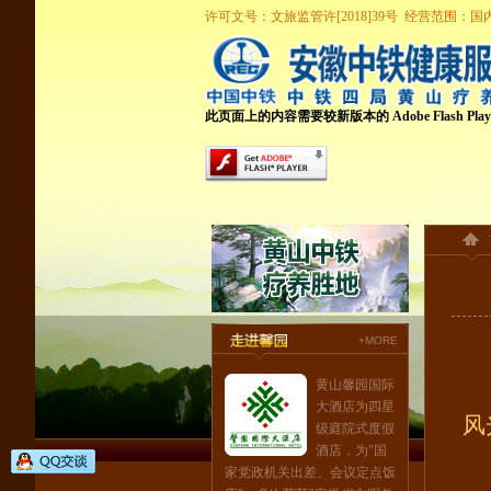
许可文号：文旅监管许[2018]39号 经营范围
此页面上的内容需要较新版本的 Adobe Flash Play
+MORE
黄山馨园国际
大酒店为四星
风
级庭院式度假
酒店，为"国
家党政机关出差、会议定点饭