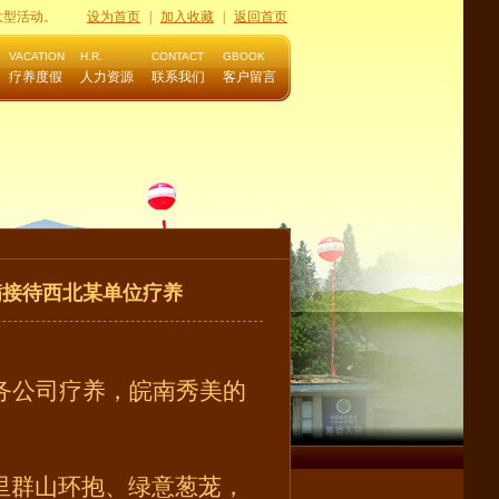
大型活动。
设为首页
|
加入收藏
|
返回首页
VACATION
H.R.
CONTACT
GBOOK
疗养度假
人力资源
联系我们
客户留言
满接待西北某单位疗养
务公司疗养，皖南秀美的
里群山环抱、绿意葱茏，